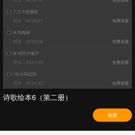
7.三个好朋友
时长：00:00:27
免费观看
8.鸟鸣涧
时长：00:00:26
免费观看
9.10只小兔子
时长：00:01:59
免费观看
10.小马过河
时长：00:01:42
免费观看
诗歌绘本6（第二册）
免费