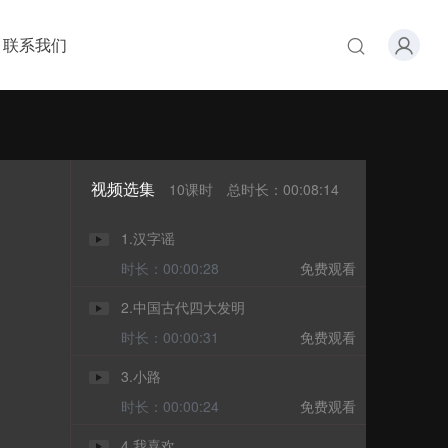
联系我们
视频选集
10课时
总时长：00:08:14
1.汉字谣
时长：00:00:28
免费观看
2.中国古代四大发明
时长：00:00:31
免费观看
3.小路
时长：00:00:24
免费观看
4.我喜欢