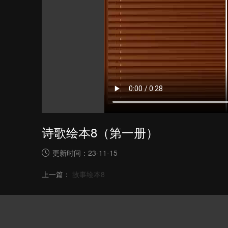
诗歌绘本8（第一册）
更新时间：
23-11-15
上一篇：
故事绘本8