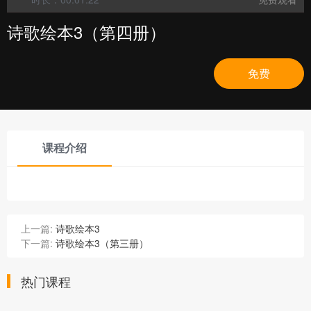
诗歌绘本3（第四册）
免费
课程介绍
上一篇:
诗歌绘本3
下一篇:
诗歌绘本3（第三册）
热门课程