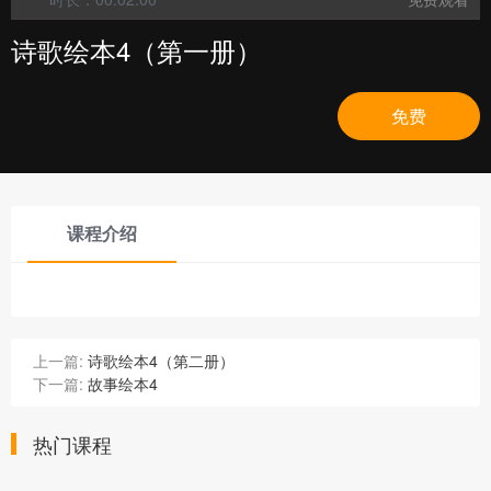
诗歌绘本4（第一册）
免费
课程介绍
上一篇:
诗歌绘本4（第二册）
下一篇:
故事绘本4
热门课程