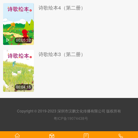
诗歌绘本4（第二册）
00:05:32
诗歌绘本3（第二册）
00:04:15
Copyright © 2019-2023 深圳市汉鹏文化传播有限公司 版权所有
粤ICP备19074438号