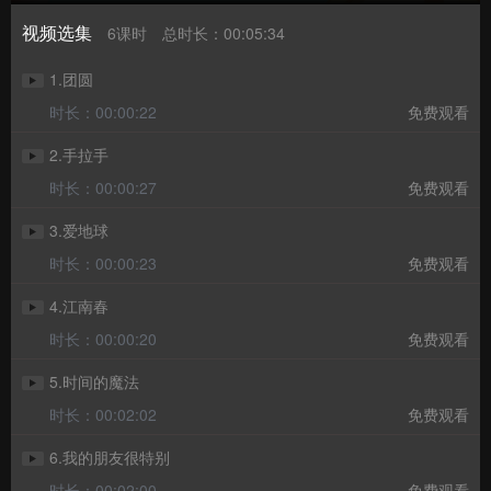
视频选集
6课时
总时长：00:05:34
1.团圆
时长：00:00:22
免费观看
2.手拉手
时长：00:00:27
免费观看
3.爱地球
时长：00:00:23
免费观看
4.江南春
时长：00:00:20
免费观看
5.时间的魔法
时长：00:02:02
免费观看
6.我的朋友很特别
时长：00:02:00
免费观看