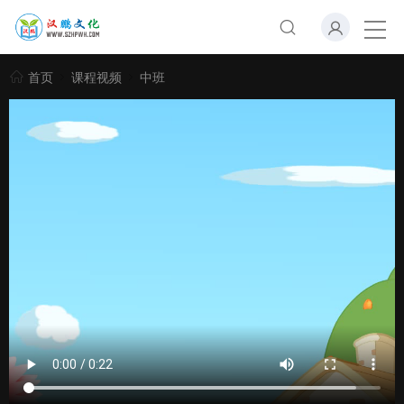
首页
课程视频
中班